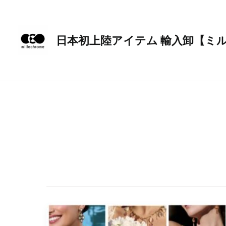
内
容
を
日本初上陸アイテム 輸入卸【ミ
ス
キ
ッ
プ